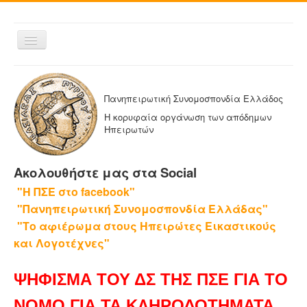
Εναλλαγή
πλοήγησης
ΑΡΧΙΚΗ
Η ΠΑΝΗΠΕΙΡΩΤΙΚΗ
Πανηπειρωτική Συνομοσπονδία Ελλάδος
ΔΕΛΤΙΑ ΤΥΠΟΥ
Η κορυφαία οργάνωση των απόδημων
Ηπειρωτών
ΑΔΕΛΦΟΤΗΤΕΣ-ΟΜΟΣΠΟΝΔΙΕΣ
ΕΚΔΟΣΕΙΣ ΤΗΣ ΠΑΝΗΠΕΙΡΩΤΙΚΗΣ
Ακολουθήστε μας στα Social
Η ΕΦΗΜΕΡΙΔΑ ΜΑΣ
"Η ΠΣΕ στο facebook"
ΕΦΗΜΕΡΙΔΕΣ ΑΔΕΛΦΟΤΗΤΩΝ
"Πανηπειρωτική Συνομοσπονδία Ελλάδας"
ΕΠΙΚΟΙΝΩΝΙΑ
"Το αφιέρωμα στους Ηπειρώτες Εικαστικούς
και Λογοτέχνες"
ΨΗΦΙΣΜΑ ΤΟΥ ΔΣ ΤΗΣ ΠΣΕ ΓΙΑ ΤΟ
ΝΟΜΟ ΓΙΑ ΤΑ ΚΛΗΡΟΔΟΤΗΜΑΤΑ