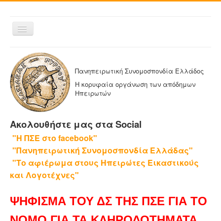
Εναλλαγή
πλοήγησης
ΑΡΧΙΚΗ
Η ΠΑΝΗΠΕΙΡΩΤΙΚΗ
Πανηπειρωτική Συνομοσπονδία Ελλάδος
ΔΕΛΤΙΑ ΤΥΠΟΥ
Η κορυφαία οργάνωση των απόδημων
Ηπειρωτών
ΑΔΕΛΦΟΤΗΤΕΣ-ΟΜΟΣΠΟΝΔΙΕΣ
ΕΚΔΟΣΕΙΣ ΤΗΣ ΠΑΝΗΠΕΙΡΩΤΙΚΗΣ
Ακολουθήστε μας στα Social
Η ΕΦΗΜΕΡΙΔΑ ΜΑΣ
"Η ΠΣΕ στο facebook"
ΕΦΗΜΕΡΙΔΕΣ ΑΔΕΛΦΟΤΗΤΩΝ
"Πανηπειρωτική Συνομοσπονδία Ελλάδας"
ΕΠΙΚΟΙΝΩΝΙΑ
"Το αφιέρωμα στους Ηπειρώτες Εικαστικούς
και Λογοτέχνες"
ΨΗΦΙΣΜΑ ΤΟΥ ΔΣ ΤΗΣ ΠΣΕ ΓΙΑ ΤΟ
ΝΟΜΟ ΓΙΑ ΤΑ ΚΛΗΡΟΔΟΤΗΜΑΤΑ