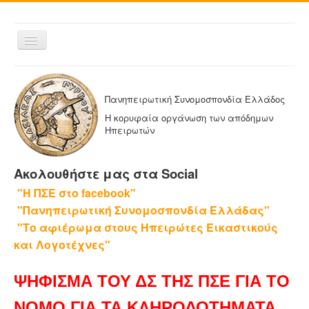
Εναλλαγή
πλοήγησης
ΑΡΧΙΚΗ
Η ΠΑΝΗΠΕΙΡΩΤΙΚΗ
Πανηπειρωτική Συνομοσπονδία Ελλάδος
ΔΕΛΤΙΑ ΤΥΠΟΥ
Η κορυφαία οργάνωση των απόδημων
Ηπειρωτών
ΑΔΕΛΦΟΤΗΤΕΣ-ΟΜΟΣΠΟΝΔΙΕΣ
ΕΚΔΟΣΕΙΣ ΤΗΣ ΠΑΝΗΠΕΙΡΩΤΙΚΗΣ
Ακολουθήστε μας στα Social
Η ΕΦΗΜΕΡΙΔΑ ΜΑΣ
"Η ΠΣΕ στο facebook"
ΕΦΗΜΕΡΙΔΕΣ ΑΔΕΛΦΟΤΗΤΩΝ
"Πανηπειρωτική Συνομοσπονδία Ελλάδας"
ΕΠΙΚΟΙΝΩΝΙΑ
"Το αφιέρωμα στους Ηπειρώτες Εικαστικούς
και Λογοτέχνες"
ΨΗΦΙΣΜΑ ΤΟΥ ΔΣ ΤΗΣ ΠΣΕ ΓΙΑ ΤΟ
ΝΟΜΟ ΓΙΑ ΤΑ ΚΛΗΡΟΔΟΤΗΜΑΤΑ