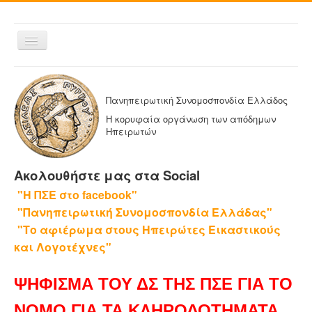
Εναλλαγή
πλοήγησης
ΑΡΧΙΚΗ
Η ΠΑΝΗΠΕΙΡΩΤΙΚΗ
Πανηπειρωτική Συνομοσπονδία Ελλάδος
ΔΕΛΤΙΑ ΤΥΠΟΥ
Η κορυφαία οργάνωση των απόδημων
Ηπειρωτών
ΑΔΕΛΦΟΤΗΤΕΣ-ΟΜΟΣΠΟΝΔΙΕΣ
ΕΚΔΟΣΕΙΣ ΤΗΣ ΠΑΝΗΠΕΙΡΩΤΙΚΗΣ
Ακολουθήστε μας στα Social
Η ΕΦΗΜΕΡΙΔΑ ΜΑΣ
"Η ΠΣΕ στο facebook"
ΕΦΗΜΕΡΙΔΕΣ ΑΔΕΛΦΟΤΗΤΩΝ
"Πανηπειρωτική Συνομοσπονδία Ελλάδας"
ΕΠΙΚΟΙΝΩΝΙΑ
"Το αφιέρωμα στους Ηπειρώτες Εικαστικούς
και Λογοτέχνες"
ΨΗΦΙΣΜΑ ΤΟΥ ΔΣ ΤΗΣ ΠΣΕ ΓΙΑ ΤΟ
ΝΟΜΟ ΓΙΑ ΤΑ ΚΛΗΡΟΔΟΤΗΜΑΤΑ