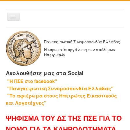
Εναλλαγή
πλοήγησης
ΑΡΧΙΚΗ
Η ΠΑΝΗΠΕΙΡΩΤΙΚΗ
Πανηπειρωτική Συνομοσπονδία Ελλάδος
ΔΕΛΤΙΑ ΤΥΠΟΥ
Η κορυφαία οργάνωση των απόδημων
Ηπειρωτών
ΑΔΕΛΦΟΤΗΤΕΣ-ΟΜΟΣΠΟΝΔΙΕΣ
ΕΚΔΟΣΕΙΣ ΤΗΣ ΠΑΝΗΠΕΙΡΩΤΙΚΗΣ
Ακολουθήστε μας στα Social
Η ΕΦΗΜΕΡΙΔΑ ΜΑΣ
"Η ΠΣΕ στο facebook"
ΕΦΗΜΕΡΙΔΕΣ ΑΔΕΛΦΟΤΗΤΩΝ
"Πανηπειρωτική Συνομοσπονδία Ελλάδας"
ΕΠΙΚΟΙΝΩΝΙΑ
"Το αφιέρωμα στους Ηπειρώτες Εικαστικούς
και Λογοτέχνες"
ΨΗΦΙΣΜΑ ΤΟΥ ΔΣ ΤΗΣ ΠΣΕ ΓΙΑ ΤΟ
ΝΟΜΟ ΓΙΑ ΤΑ ΚΛΗΡΟΔΟΤΗΜΑΤΑ