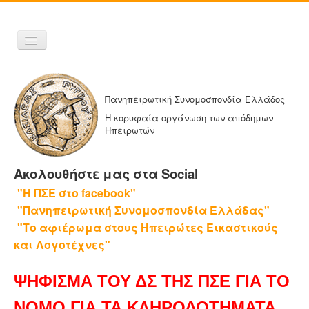
Εναλλαγή
πλοήγησης
ΑΡΧΙΚΗ
Η ΠΑΝΗΠΕΙΡΩΤΙΚΗ
Πανηπειρωτική Συνομοσπονδία Ελλάδος
ΔΕΛΤΙΑ ΤΥΠΟΥ
Η κορυφαία οργάνωση των απόδημων
Ηπειρωτών
ΑΔΕΛΦΟΤΗΤΕΣ-ΟΜΟΣΠΟΝΔΙΕΣ
ΕΚΔΟΣΕΙΣ ΤΗΣ ΠΑΝΗΠΕΙΡΩΤΙΚΗΣ
Ακολουθήστε μας στα Social
Η ΕΦΗΜΕΡΙΔΑ ΜΑΣ
"Η ΠΣΕ στο facebook"
ΕΦΗΜΕΡΙΔΕΣ ΑΔΕΛΦΟΤΗΤΩΝ
"Πανηπειρωτική Συνομοσπονδία Ελλάδας"
ΕΠΙΚΟΙΝΩΝΙΑ
"Το αφιέρωμα στους Ηπειρώτες Εικαστικούς
και Λογοτέχνες"
ΨΗΦΙΣΜΑ ΤΟΥ ΔΣ ΤΗΣ ΠΣΕ ΓΙΑ ΤΟ
ΝΟΜΟ ΓΙΑ ΤΑ ΚΛΗΡΟΔΟΤΗΜΑΤΑ