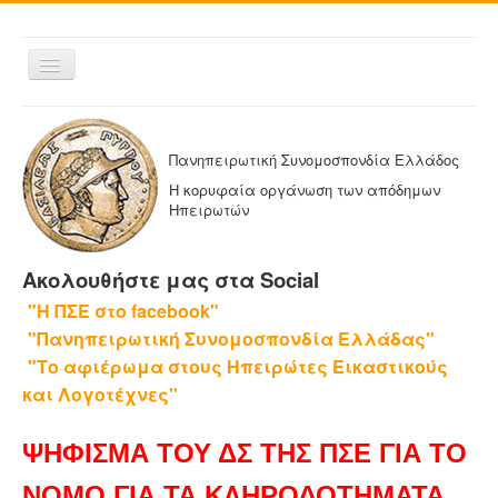
Εναλλαγή
πλοήγησης
ΑΡΧΙΚΗ
Η ΠΑΝΗΠΕΙΡΩΤΙΚΗ
Πανηπειρωτική Συνομοσπονδία Ελλάδος
ΔΕΛΤΙΑ ΤΥΠΟΥ
Η κορυφαία οργάνωση των απόδημων
Ηπειρωτών
ΑΔΕΛΦΟΤΗΤΕΣ-ΟΜΟΣΠΟΝΔΙΕΣ
ΕΚΔΟΣΕΙΣ ΤΗΣ ΠΑΝΗΠΕΙΡΩΤΙΚΗΣ
Ακολουθήστε μας στα Social
Η ΕΦΗΜΕΡΙΔΑ ΜΑΣ
"Η ΠΣΕ στο facebook"
ΕΦΗΜΕΡΙΔΕΣ ΑΔΕΛΦΟΤΗΤΩΝ
"Πανηπειρωτική Συνομοσπονδία Ελλάδας"
ΕΠΙΚΟΙΝΩΝΙΑ
"Το αφιέρωμα στους Ηπειρώτες Εικαστικούς
και Λογοτέχνες"
ΨΗΦΙΣΜΑ ΤΟΥ ΔΣ ΤΗΣ ΠΣΕ ΓΙΑ ΤΟ
ΝΟΜΟ ΓΙΑ ΤΑ ΚΛΗΡΟΔΟΤΗΜΑΤΑ